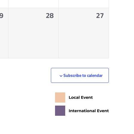
0
0
0
9
28
27
s,
events,
events,
Subscribe to calendar