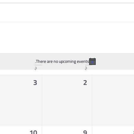
There are no upcoming events.
Notice
خ
ج
0
0
3
2
events,
events,
event
0
0
10
9